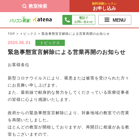
無料体験レッスン
教室検索
お申し込み
電話で
MENU
お問い合わせ
TOP
>
トピックス
>
緊急事態宣言解除による営業再開のお知らせ
2020.06.01
トピックス
緊急事態宣言解除による営業再開のお知らせ
お客様各位
新型コロナウイルスにより、罹患または被害を受けられた方々
にお見舞い申し上げます。
また、最前線で献身的な努力をしてくださっている医療従事者
の皆様に心より感謝いたします。
政府からの緊急事態宣言解除により、対象地域の教室での営業
を再開いたしました。
ほとんどの教室が開校しておりますが、再開日に相違がある教
室もございますので、