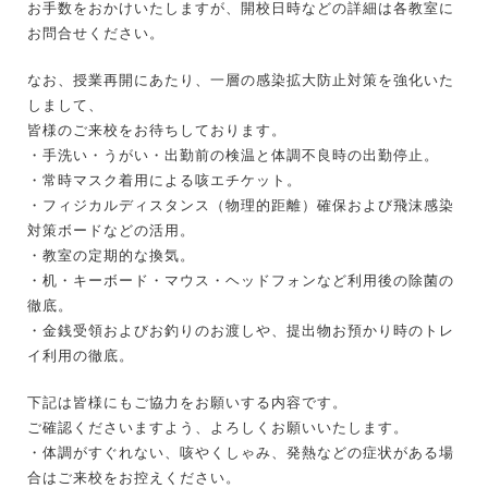
お手数をおかけいたしますが、開校日時などの詳細は各教室に
お問合せください。
なお、授業再開にあたり、一層の感染拡大防止対策を強化いた
しまして、
皆様のご来校をお待ちしております。
・手洗い・うがい・出勤前の検温と体調不良時の出勤停止。
・常時マスク着用による咳エチケット。
・フィジカルディスタンス（物理的距離）確保および飛沫感染
対策ボードなどの活用。
・教室の定期的な換気。
・机・キーボード・マウス・ヘッドフォンなど利用後の除菌の
徹底。
・金銭受領およびお釣りのお渡しや、提出物お預かり時のトレ
イ利用の徹底。
下記は皆様にもご協力をお願いする内容です。
ご確認くださいますよう、よろしくお願いいたします。
・体調がすぐれない、咳やくしゃみ、発熱などの症状がある場
合はご来校をお控えください。